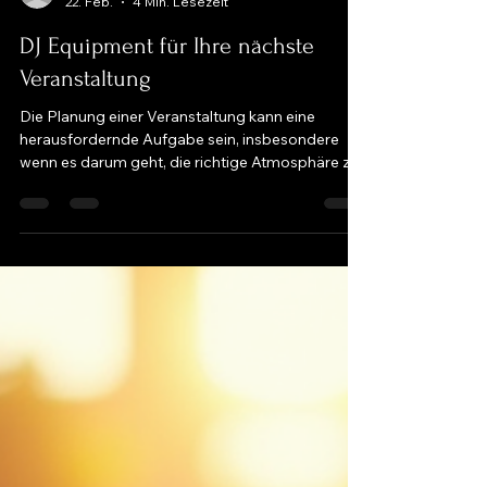
crocodilesounds
22. Feb.
4 Min. Lesezeit
DJ Equipment für Ihre nächste
Veranstaltung
Die Planung einer Veranstaltung kann eine
herausfordernde Aufgabe sein, insbesondere
wenn es darum geht, die richtige Atmosphäre zu
schaffen. Musik spielt dabei eine entscheidende
Rolle. Wenn Sie eine Veranstaltung planen, sei es
eine Hochzeit, eine Firmenfeier oder eine private
Feier, ist die Auswahl der richtigen DJ-
Ausrüstung von großer Bedeutung. In diesem
Artikel erfahren Sie, warum es sinnvoll ist, DJ
Equipment zu mieten, welche Ausrüstung Sie
benötigen und wie Sie die