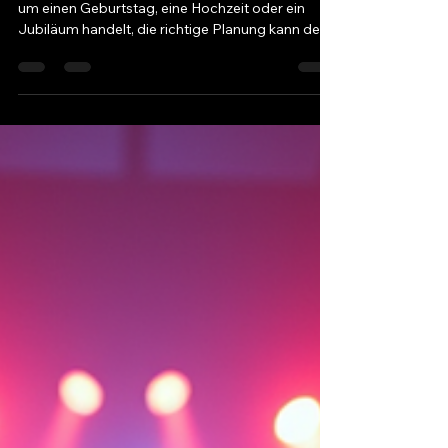
Event Management Tipps für
unvergessliche Partys
Planen Sie eine unvergessliche Party? Ob es sich
um einen Geburtstag, eine Hochzeit oder ein
Jubiläum handelt, die richtige Planung kann den
Unterschied zwischen einer durchschnittlichen
Veranstaltung und einem unvergesslichen
Erlebnis ausmachen. In diesem Blogbeitrag
geben wir Ihnen wertvolle Tipps, wie Sie Ihre
Veranstaltung zu einem Highlight machen
können. Die Bedeutung der Planung Eine
erfolgreiche Veranstaltung beginnt mit einer
soliden Planung. Hier sind einige Schritt