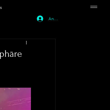
ns
Anmelden
sphäre