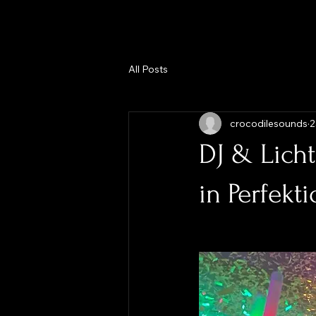
All Posts
crocodilesounds
2
DJ & Lich
in Perfekt