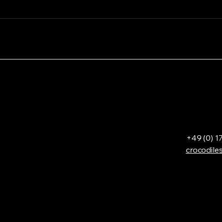
Event Management Tipps für
Kund
unvergessliche Partys
beste
+49 (0) 
crocodil